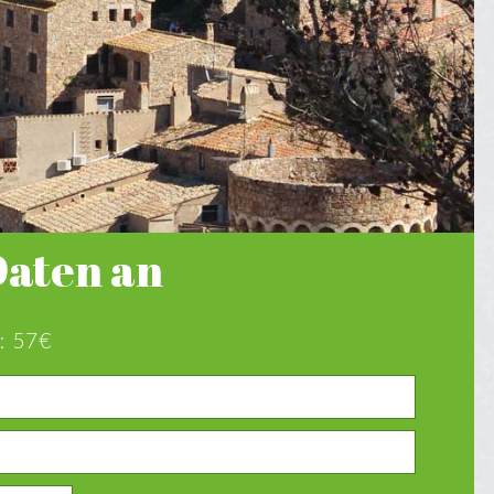
Daten an
:
57€