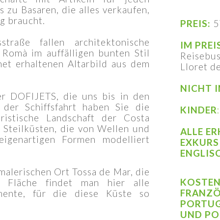
zu Basaren, die alles verkaufen,
g braucht.
PREIS:
5
traße fallen architektonische
IM PREI
 Romà im auffälligen bunten Stil
Reisebus
et erhaltenen Altarbild aus dem
Lloret d
NICHT I
r DOFIJETS, die uns bis in den
 der Schiffsfahrt haben Sie die
KINDER
:
eristische Landschaft der Costa
 Steilküsten, die von Wellen und
ALLE E
igenartigen Formen modelliert
EXKURS
ENGLIS
malerischen Ort Tossa de Mar, die
KOSTEN
r Fläche findet man hier alle
FRANZÖS
emente, für die diese Küste so
PORTUG
UND PO