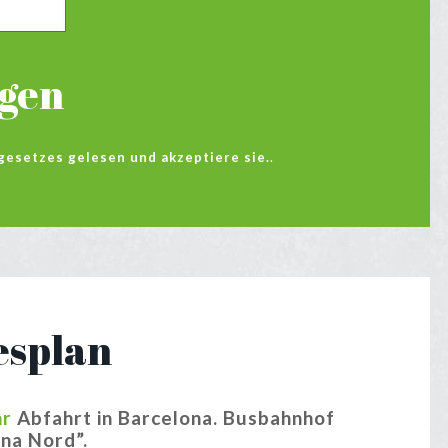
igen
setzes gelesen und akzeptiere sie.
.
esplan
hr
Abfahrt in Barcelona. Busbahnhof
na Nord”.