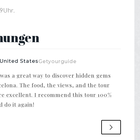
9Uhr.
nungen
United States
Ja
Getyourguide
 was a great way to discover hidden gems
Bea
elona. The food, the views, and the tour
boa
re excellent. I recommend this tour 100%
won
 do it again!