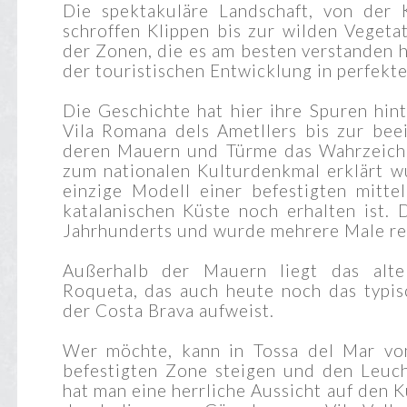
Die spektakuläre Landschaft, von der 
schroffen Klippen bis zur wilden Vegeta
der Zonen, die es am besten verstanden 
der touristischen Entwicklung in perfekt
Die Geschichte hat hier ihre Spuren hin
Vila Romana dels Ametllers bis zur bee
deren Mauern und Türme das Wahrzeiche
zum nationalen Kulturdenkmal erklärt w
Customer GetY
einzige Modell einer befestigten mittel
GETYOURGUI
katalanischen Küste noch erhalten ist.
Jahrhunderts und wurde mehrere Male res
Die Tour erfolg
Mar mit anschl
Außerhalb der Mauern liegt das alte t
Roqueta, das auch heute noch das typis
An beiden Plät
der Costa Brava aufweist.
oder an den St
Wer möchte, kann in Tossa del Mar vo
ummauerten St
befestigten Zone steigen und den Leuch
drin. Alles in 
hat man eine herrliche Aussicht auf den K