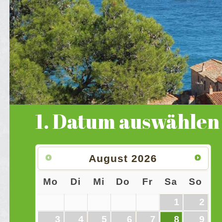
1. Datum auswählen
August
2026
Mo
Di
Mi
Do
Fr
Sa
So
1
2
3
4
5
6
7
8
9