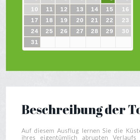
10
11
12
13
14
15
16
17
18
19
20
21
22
23
24
25
26
27
28
29
30
31
Beschreibung der T
Auf diesem Ausflug lernen Sie die Küs
ihres eigentümlich abrupten Verlaufs