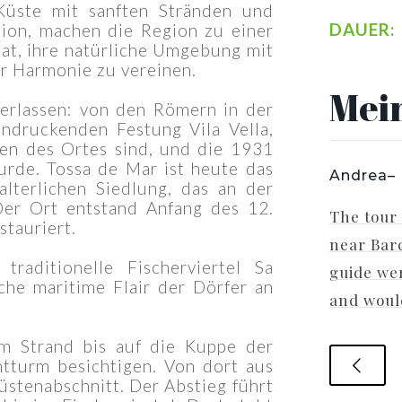
Küste mit sanften Stränden und
DAUER:
tion, machen die Region zu einer
hat, ihre natürliche Umgebung mit
er Harmonie zu vereinen.
Mei
terlassen: von den Römern in der
indruckenden Festung Vila Vella,
n des Ortes sind, und die 1931
urde. Tossa de Mar ist heute das
ourGuide – Hamburg, Alemania
Andrea– 
alterlichen Siedlung, das an der
DE
 Der Ort entstand Anfang des 12.
The tour
tauriert.
te über die Partymeile in Lloret de
near Barc
ießender Bootsfahrt zu Tossa de Mar.
raditionelle Fischerviertel Sa
guide we
che maritime Flair der Dörfer an
zen gab es Zeit, die Stadt zu erkunden
and would
rand zu gehen. Eine kleine Tour in der
m Strand bis auf die Kuppe der
adt in Tossa de mar war auch noch
tturm besichtigen. Von dort aus
allem ein schöner Tag.
üstenabschnitt. Der Abstieg führt