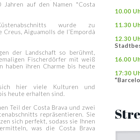
0 Jahren auf den Namen "Costa
10.00 U
stenabschnitts wurde zu
11.30 U
e Creus, Aiguamolls de l’Empordà
12.30 U
Stadtbes
gen der Landschaft so berühmt,
emaligen Fischerdörfer mit weiß
16.00 U
n haben ihren Charme bis heute
17:30 U
“Barcelo
ich hier viele Kulturen und
is heute erhalten sind.
hen Teil der Costa Brava und zwei
Str
enabschnitts repräsentieren. Sie
nzen sich perfekt, sodass sie Ihnen
rmitteln, was die Costa Brava