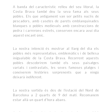
A banda del característic relleu del seu litoral, la
Costa Brava també deu la seva fama als seus
pobles. Els que antigament van ser petits nuclis de
pescadors, amb casetes de parets emblanquinades
blanques o pobles medievals amb construccions de
pedra i carrerons estrets, conserven encara avui dia
aquest encant únic.
La nostra intenció és mostrar al llarg del dia els
pobles més representatius, emblemàtics i de bellesa
inigualable de la Costa Brava. Recorrent aquests
pobles descobrirem també els seus paisatges
variats i contrastats, les seves famoses platges i
coneixerem històries sorprenents que a ningú
deixarà indiferent.
La nostra sortida és des de l'estació del Nord de
Barcelona a 2 quarts de 9 del matí. Recomanem
estar allà un quart d’hora abans.