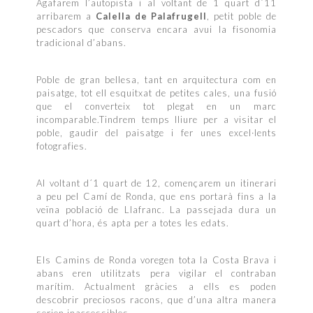
Agafarem l’autopista i al voltant de 1 quart d´11
arribarem a
Calella de Palafrugell
, petit poble de
pescadors que conserva encara avui la fisonomia
tradicional d’abans.
Poble de gran bellesa, tant en arquitectura com en
paisatge, tot ell esquitxat de petites cales, una fusió
que el converteix tot plegat en un marc
incomparable.Tindrem temps lliure per a visitar el
poble, gaudir del paisatge i fer unes excel·lents
fotografies.
Al voltant d´1 quart de 12, començarem un itinerari
a peu pel Camí de Ronda, que ens portarà fins a la
veïna població de Llafranc. La passejada dura un
quart d’hora, és apta per a totes les edats.
Els Camins de Ronda voregen tota la Costa Brava i
abans eren utilitzats pera vigilar el contraban
marítim. Actualment gràcies a ells es poden
descobrir preciosos racons, que d’una altra manera
serien inaccessibles.