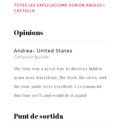
TOTES LES EXPLICACIONS SON EN ANGLES I
CASTELLA
Opinions
Andrea– United States
Jame
Getyourguide
Beauti
The tour was a great way to discover hidden
Enjoyed
gems near Barcelona. The food, the views, and
guide 
rt
the tour guide were excellent. I recommend
this tour 100% and would do it again!
Punt de sortida
h