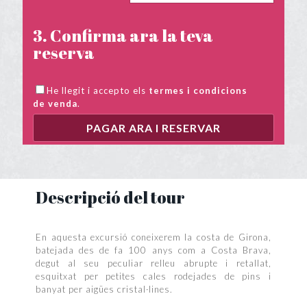
3. Confirma ara la teva
reserva
He llegit i accepto els
termes i condicions
de venda
.
Descripció del tour
En aquesta excursió coneixerem la costa de Girona,
batejada des de fa 100 anys com a Costa Brava,
degut al seu peculiar relleu abrupte i retallat,
esquitxat per petites cales rodejades de pins i
banyat per aigües cristal·lines.