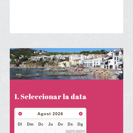
1. Seleccionar la data
Agost
2026
Dl
Dm
Dc
Ju
Dv
Ds
Dg