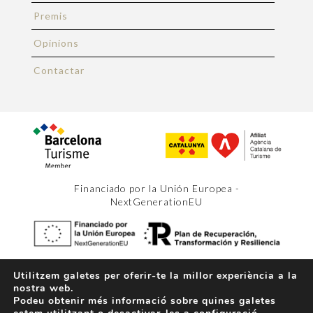
Premis
Opinions
Contactar
Financiado por la Unión Europea -
NextGenerationEU
Utilitzem galetes per oferir-te la millor experiència a la
Copyright 2026 Barcelona Holiday.
Avís legal
.
nostra web.
Termes i condicions
.
Política de Privacitat
.
Política
Podeu obtenir més informació sobre quines galetes
d'us de cookies
.
Disseny web
x
Space Bits