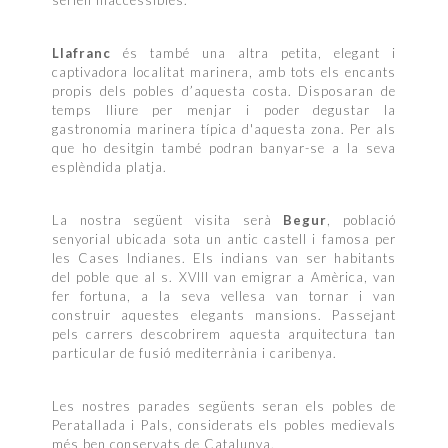
Llafranc
és també una altra petita, elegant i
captivadora localitat marinera, amb tots els encants
propis dels pobles d’aquesta costa. Disposaran de
temps lliure per menjar i poder degustar la
gastronomia marinera típica d'aquesta zona. Per als
que ho desitgin també podran banyar-se a la seva
esplèndida platja.
La nostra següent visita serà
Begur
, població
senyorial ubicada sota un antic castell i famosa per
les Cases Indianes. Els indians van ser habitants
del poble que al s. XVIII van emigrar a Amèrica, van
fer fortuna, a la seva vellesa van tornar i van
construir aquestes elegants mansions. Passejant
pels carrers descobrirem aquesta arquitectura tan
particular de fusió mediterrània i caribenya.
Les nostres parades següents seran els pobles de
Peratallada i Pals, considerats els pobles medievals
més ben conservats de Catalunya.