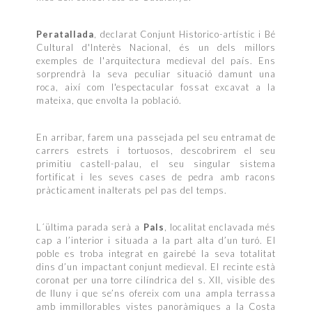
Peratallada
, declarat Conjunt Historico-artístic i Bé
Cultural d'Interès Nacional, és un dels millors
exemples de l'arquitectura medieval del país. Ens
sorprendrà la seva peculiar situació damunt una
roca, així com l'espectacular fossat excavat a la
mateixa, que envolta la població.
En arribar, farem una passejada pel seu entramat de
carrers estrets i tortuosos, descobrirem el seu
primitiu castell-palau, el seu singular sistema
fortificat i les seves cases de pedra amb racons
pràcticament inalterats pel pas del temps.
L´ültima parada serà a
Pals
, localitat enclavada més
cap a l’interior i situada a la part alta d’un turó. El
poble es troba integrat en gairebé la seva totalitat
dins d’un impactant conjunt medieval. El recinte està
coronat per una torre cilíndrica del s. XII, visible des
de lluny i que se’ns ofereix com una ampla terrassa
amb immillorables vistes panoràmiques a la Costa